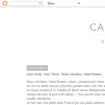
20180605
case study: chez Olivia - fleurs séchées / dried flowers
fleurs séchées / dried flowers,
erbari, composizioni miste
se non ne avete ancora (ri)sentito parlare state certi che
la nuova tendenza in materia di
décor
arriva direttament
lontano da fonti di luce e di calore), i
fiori secchi sono to
corolle selvatiche.
un tam tam che parte dalla Francia [la mia patria adottiva in