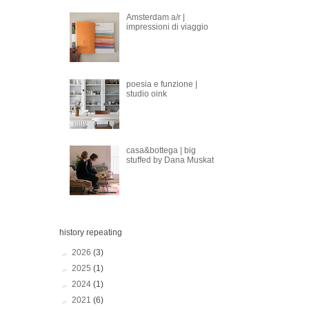
Amsterdam a/r |
impressioni di viaggio
poesia e funzione |
studio oink
casa&bottega | big
stuffed by Dana Muskat
history repeating
►
2026
(3)
►
2025
(1)
►
2024
(1)
►
2021
(6)