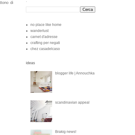
.
tono di
no place like home
wanderlust
carnet d'adresse
crafting per negati
chez casadelcaso
ideas
blogger life | Annouchka
scandinavian appeal
Brakig news!