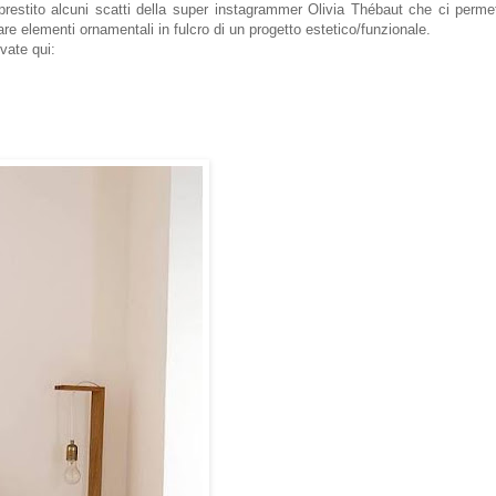
prestito alcuni scatti della super instagrammer
Olivia Thébaut
che ci permet
are elementi ornamentali in fulcro di un progetto estetico/funzionale.
ovate qui: