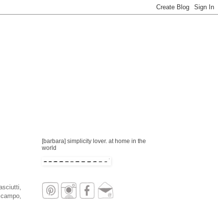
[barbara] simplicity lover. at home in the
world
sciutti,
i campo,