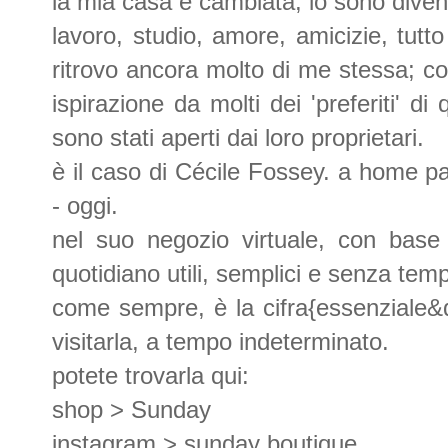
la mia casa è cambiata, io sono dive
lavoro, studio, amore, amicizie, tutt
ritrovo ancora molto di me stessa; c
ispirazione da molti dei 'preferiti' d
sono stati aperti dai loro proprietari.
è il caso di Cécile Fossey. a home p
- oggi.
nel suo negozio virtuale, con base 
quotidiano utili, semplici e senza tem
come sempre, è la cifra{essenziale&de
visitarla, a tempo indeterminato.
potete trovarla qui:
shop >
Sunday
instagram >
sunday boutique