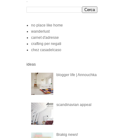
.
no place like home
wanderlust
carnet d'adresse
crafting per negati
chez casadelcaso
ideas
blogger life | Annouchka
scandinavian appeal
Brakig news!