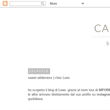
20140318
sweet wilderness | chez Loes
ho scoperto il blog di
Loes
grazie al room tour di
88FOR
le altre arrivano direttamente dal suo profilo su
instagr
quotidiana.