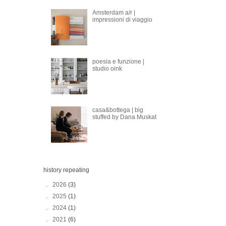
Amsterdam a/r |
impressioni di viaggio
poesia e funzione |
studio oink
casa&bottega | big
stuffed by Dana Muskat
history repeating
►
2026
(3)
►
2025
(1)
►
2024
(1)
►
2021
(6)