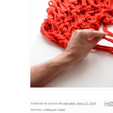
Pubblicato da
barbara
alle
mercoledì, marzo 12, 2014
Etichette:
crafting per negati