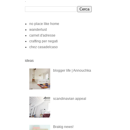
.
no place like home
wanderlust
carnet d'adresse
crafting per negati
chez casadelcaso
ideas
blogger life | Annouchka
scandinavian appeal
Brakig news!