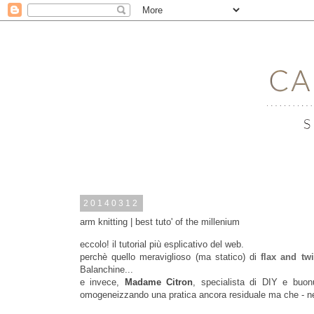
20140312
arm knitting | best tuto' of the millenium
eccolo! il tutorial più esplicativo del web.
perchè quello meraviglioso (ma statico) di
flax and tw
Balanchine...
e invece,
Madame Citron
, specialista di DIY e buo
omogeneizzando una pratica
ancora residuale ma che - ne