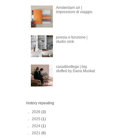
Amsterdam a/r |
impressioni di viaggio
poesia e funzione |
studio oink
casa&bottega | big
stuffed by Dana Muskat
history repeating
►
2026
(3)
►
2025
(1)
►
2024
(1)
►
2021
(6)