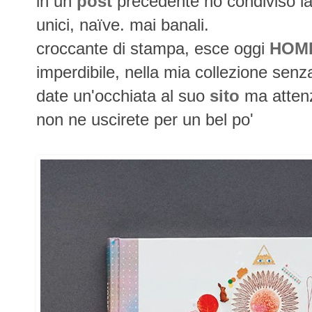
in un
post
precedente ho condiviso la 
unici, naïve. mai banali.
croccante di stampa, esce oggi
HOM
imperdibile, nella mia collezione senz
date un'occhiata al suo
sito
ma attenz
non ne uscirete per un bel po'