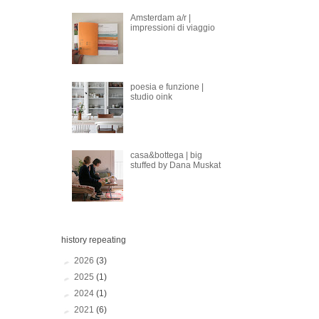
Amsterdam a/r |
impressioni di viaggio
poesia e funzione |
studio oink
casa&bottega | big
stuffed by Dana Muskat
history repeating
►
2026
(3)
►
2025
(1)
►
2024
(1)
►
2021
(6)