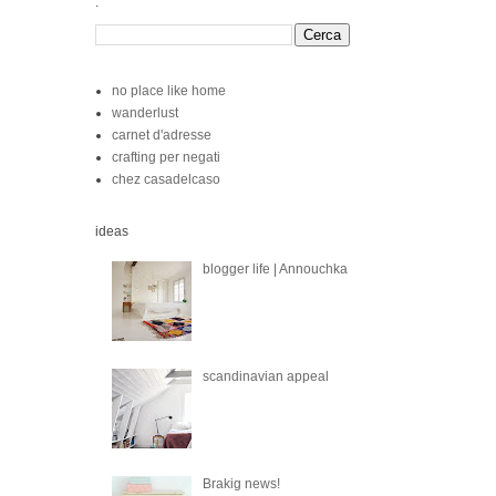
.
no place like home
wanderlust
carnet d'adresse
crafting per negati
chez casadelcaso
ideas
blogger life | Annouchka
scandinavian appeal
Brakig news!