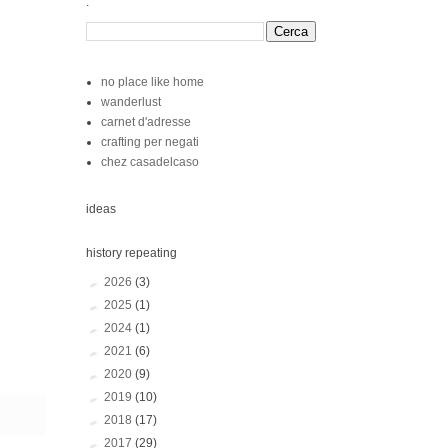
.
no place like home
wanderlust
carnet d'adresse
crafting per negati
chez casadelcaso
ideas
history repeating
►
2026
(3)
►
2025
(1)
►
2024
(1)
►
2021
(6)
►
2020
(9)
►
2019
(10)
►
2018
(17)
►
2017
(29)