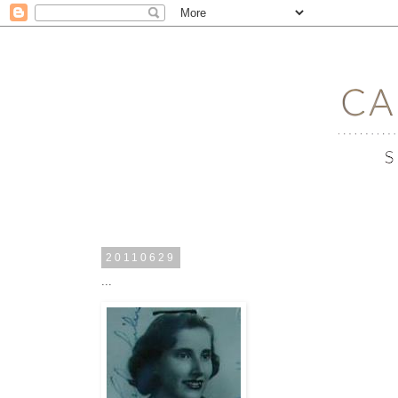
20110629
...