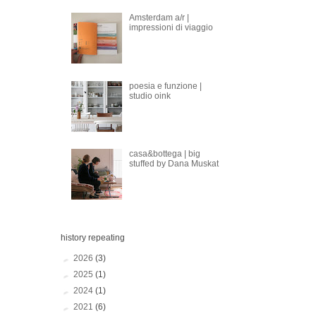
Amsterdam a/r |
impressioni di viaggio
poesia e funzione |
studio oink
casa&bottega | big
stuffed by Dana Muskat
history repeating
►
2026
(3)
►
2025
(1)
►
2024
(1)
►
2021
(6)