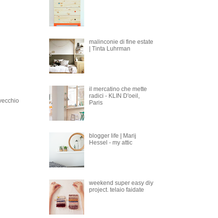
malinconie di fine estate
| Tinta Luhrman
il mercatino che mette
radici - KLIN D'oeil,
 vecchio
Paris
blogger life | Marij
Hessel - my attic
weekend super easy diy
project. telaio faidate