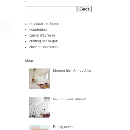
.
no place like home
wanderlust
carnet d'adresse
crafting per negati
chez casadelcaso
ideas
blogger life | Annouchka
scandinavian appeal
Brakig news!