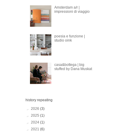
Amsterdam a/r |
impressioni di viaggio
poesia e funzione |
studio oink
casa&bottega | big
stuffed by Dana Muskat
history repeating
►
2026
(3)
►
2025
(1)
►
2024
(1)
►
2021
(6)