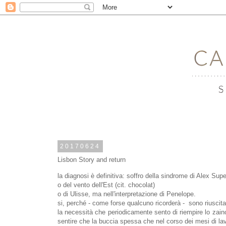
20170624
Lisbon Story and return
la diagnosi è definitiva: soffro della sindrome di Alex Sup
o del vento dell'Est (cit. chocolat)
o di Ulisse, ma nell'interpretazione di Penelope.
si, perché - come forse qualcuno ricorderà - sono riuscita a
la necessità che periodicamente sento di riempire lo zaino,
sentire che la buccia spessa che nel corso dei mesi di lav