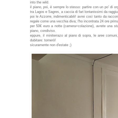
into the wild.
il piano, poi, è sempre lo stesso: partire con un po' di 
tra Lagos e Sagres, a caccia di fari lontanissimi da raggiu
poi le Azzorre, indimenticabili! avrei così tanto da raccon
regale come una vecchia diva; l'ho incontrata 24 ore prima d
per 50€ euro a notte (camera+colazione), avrete una stan
piano, condiviso.
eppure, il miniterrazo al piano di sopra, le aree comu
dubitare: tornerò!
sicuramente non d'estate ;)