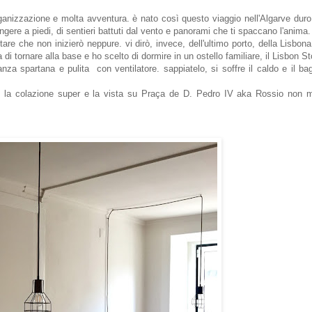
organizzazione e molta avventura. è nato così questo viaggio nell'Algarve duro
ngere a piedi, di sentieri battuti dal vento e panorami che ti spaccano l'anima
tare che non inizierò neppure. vi dirò, invece, dell'ultimo porto, della Lisbona
i tornare alla base e ho scelto di dormire in un ostello familiare, il Lisbon St
za spartana e pulita con ventilatore. sappiatelo, si soffre il caldo e il ba
ni, la colazione super e la vista su Praça de D. Pedro IV aka Rossio non 