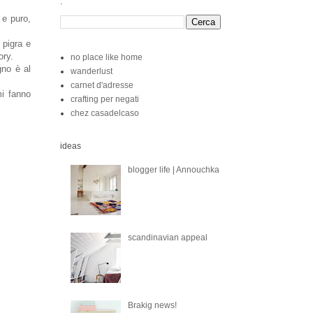
.
 e puro,
.
 pigra e
ory.
no place like home
gno è al
wanderlust
carnet d'adresse
mi fanno
crafting per negati
chez casadelcaso
ideas
blogger life | Annouchka
scandinavian appeal
Brakig news!