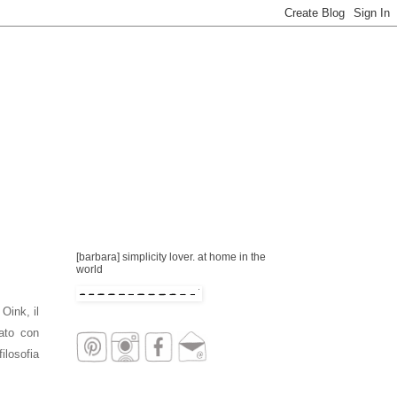
[barbara] simplicity lover. at home in the
world
 Oink
, il
ato
 con 
eleganza e semplicità, è all'insegna della loro cifra stilistica: poesia&funzione. adoro questa personalissima rivisitazione della filosofia 