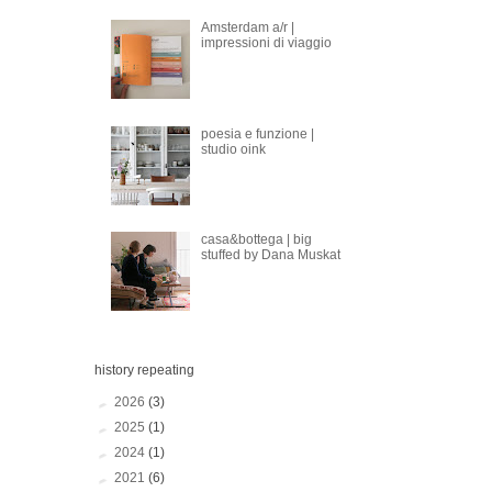
Amsterdam a/r |
impressioni di viaggio
poesia e funzione |
studio oink
casa&bottega | big
stuffed by Dana Muskat
history repeating
►
2026
(3)
►
2025
(1)
►
2024
(1)
►
2021
(6)