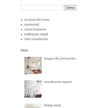
.
no place like home
wanderlust
carnet d'adresse
crafting per negati
chez casadelcaso
ideas
blogger life | Annouchka
scandinavian appeal
Brakig news!