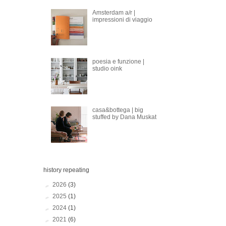
Amsterdam a/r |
impressioni di viaggio
poesia e funzione |
studio oink
casa&bottega | big
stuffed by Dana Muskat
history repeating
►
2026
(3)
►
2025
(1)
►
2024
(1)
►
2021
(6)