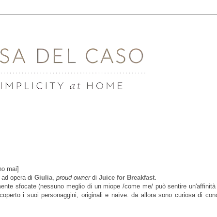
no mai]
d ad opera di
Giulia
,
proud owner
di
Juice for Breakfast.
mente sfocate (nessuno meglio di un miope /come me/ può sentire un'affinità 
erto i suoi personaggini, originali e naïve. da allora sono curiosa di con