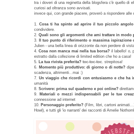
tra i doveri di una reginetta della blogsfera c'è quello di el
curiosi ad oltranza sono avvisati.
invece qui, con grande piacere, proverò a rispondere all
1.
Cosa ti ha spinto ad aprire il tuo piccolo angol
condividere.
2.
Quali sono gli argomenti che ami trattare in modo 
3.
Il tuo punto di riferimento o massima ispirazione 
Julien - una bella linea di orizzonte da non perdere di vista
4.
Cosa non manca mai nella tua borsa?
il labello! o,
estratto dalla collezione di limited edition che ho a casa!
5.
La tua rivista preferita?
toc-toc-toc
. strepitosa!
6.
Momento più produttivo: di giorno o di notte?
dipe
scadenza, altrimenti...mai :)
7.
Un viaggio che ricordi con entusiasmo e che ha i
umanità
8.
Scrivere: prima sul quaderno e poi online?
direttam
9.
Materiali o mezzi indispensabili per le tue creaz
connessione ad internet
10.
Personaggio preferito?
(Film, libri, cartoni animati…
Howl), e tutti gli 'io narranti' dei racconti di Amelie Nothom