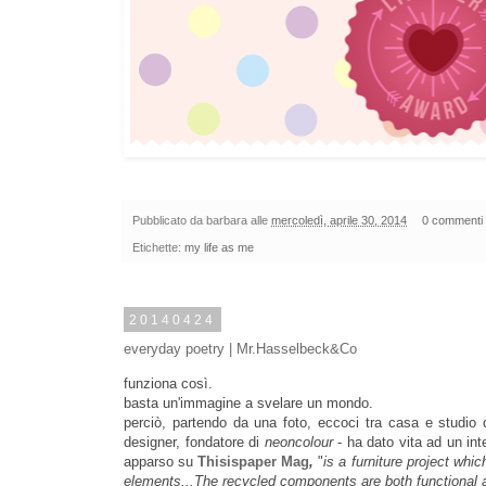
Pubblicato da
barbara
alle
mercoledì, aprile 30, 2014
0 commenti
Etichette:
my life as me
20140424
everyday poetry | Mr.Hasselbeck&Co
funziona così.
basta un'immagine a svelare un mondo.
perciò, partendo da una foto, eccoci tra casa e studi
designer, fondatore di
neoncolour
- ha dato vita ad un int
apparso su
Thisispaper Mag
,
"
is a furniture project whi
elements...The recycled components are both functional a