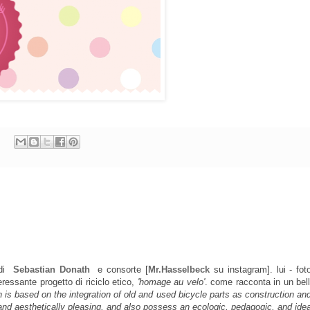
o di
Sebastian Donath
e consorte [
Mr.Hasselbeck
su instagram]. lui - fot
eressante progetto di riciclo etico,
'homage au velo'
. come racconta in un bell'
ch is based on the integration of old and used bicycle parts as construction an
nd aesthetically pleasing, and also possess an ecologic, pedagogic, and idea