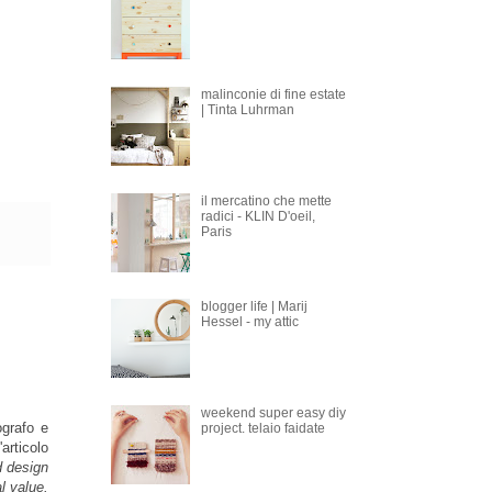
malinconie di fine estate
| Tinta Luhrman
il mercatino che mette
radici - KLIN D'oeil,
Paris
blogger life | Marij
Hessel - my attic
weekend super easy diy
ografo e
project. telaio faidate
articolo
d design
l value.