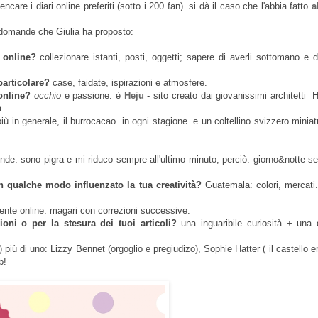
encare i diari online preferiti (sotto i 200 fan). si dà il caso che l'abbia fatto
a
e domande che Giulia ha proposto:
o online?
collezionare istanti, posti, oggetti; sapere di averli sottomano e di
particolare?
case, faidate, ispirazioni e atmosfere.
online?
occhio
e passione. è
Heju
- sito creato dai giovanissimi architetti
H
 .
 più in generale, il burrocacao. in ogni stagione. e un coltellino svizzero miniat
nde. sono pigra e mi riduco sempre all'ultimo minuto, perciò: giorno&notte s
n qualche modo influenzato la tua creatività?
Guatemala: colori, mercati.
ente online. magari con correzioni successive.
ioni o per la stesura dei tuoi articoli?
una inguaribile curiosità + una 
) più di uno: Lizzy Bennet (orgoglio e pregiudizo), Sophie Hatter ( il castello e
b!