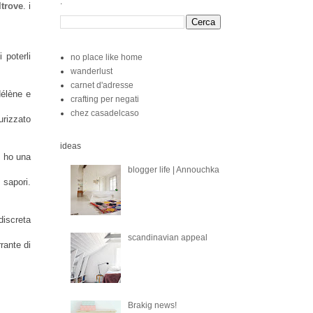
.
ltrove
. i
 poterli
no place like home
wanderlust
carnet d'adresse
élène e
crafting per negati
chez casadelcaso
urizzato
ideas
e ho una
blogger life | Annouchka
 sapori.
discreta
scandinavian appeal
rrante di
Brakig news!