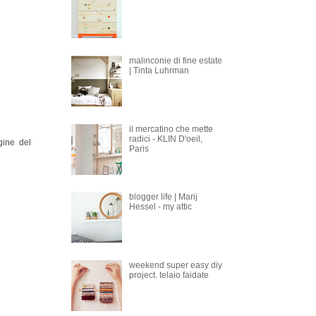
malinconie di fine estate
| Tinta Luhrman
il mercatino che mette
radici - KLIN D'oeil,
gine del
Paris
blogger life | Marij
Hessel - my attic
weekend super easy diy
project. telaio faidate