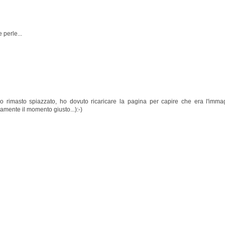
 perle...
o rimasto spiazzato, ho dovuto ricaricare la pagina per capire che era l'imma
ramente il momento giusto...):-)