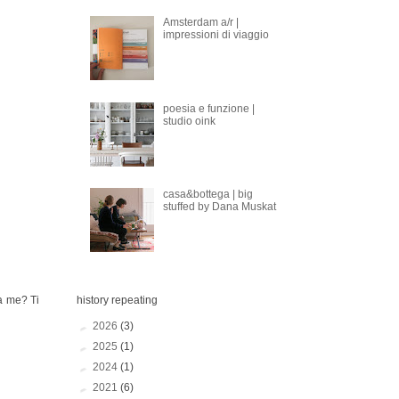
Amsterdam a/r |
impressioni di viaggio
poesia e funzione |
studio oink
casa&bottega | big
stuffed by Dana Muskat
a me? Ti
history repeating
►
2026
(3)
►
2025
(1)
►
2024
(1)
►
2021
(6)