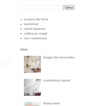
.
no place like home
wanderlust
carnet d'adresse
crafting per negati
chez casadelcaso
ideas
blogger life | Annouchka
scandinavian appeal
Brakig news!