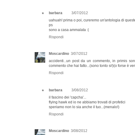
barbara
3/07/2012
uahuah! prima o poi, cureremo un'antologia di queste
ps
sono a casa ammalata :(
Rispondi
Moscardino
3/07/2012
accidenti...un post da un commento, in primis son
commento che hai fatto...(sono tonto si!)(o forse è ve
Rispondi
barbara
3/08/2012
il fascino dei 'capcha'...
flying hawk ed io ne abbiamo trovati di profetici
speriamo non lo sia anche il tuo...(menalo!)
Rispondi
Moscardino
3/08/2012