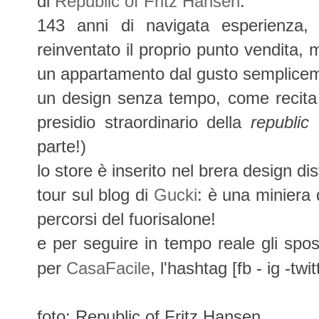
di
Republic of Fritz Hansen
.
143 anni di navigata esperienza, 
reinventato il proprio punto vendita, 
un appartamento dal gusto sempliceme
un design senza tempo, come recita i
presidio straordinario della
republic
d
parte!)
lo store è inserito nel brera design dist
tour sul blog di
Gucki
: è una miniera d
percorsi del fuorisalone!
e per seguire in tempo reale gli spos
per
CasaFacile
, l'hashtag [fb - ig -twi
foto: Republic of Fritz Hansen