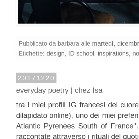
Pubblicato da
barbara
alle
martedì, dicemb
Etichette:
design
,
ID school
,
inspirations
,
no
20171220
everyday poetry | chez Isa
tra i miei profili IG francesi del cu
dilapidato online), uno dei miei preferi
Atlantic Pyrenees South of France".
raccontate attraverso i rituali del quo