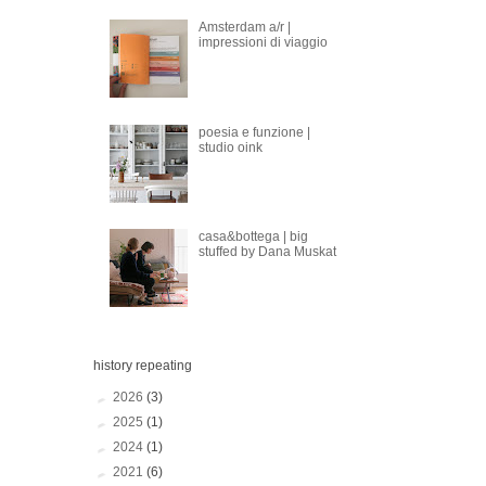
Amsterdam a/r |
impressioni di viaggio
poesia e funzione |
studio oink
casa&bottega | big
stuffed by Dana Muskat
history repeating
►
2026
(3)
►
2025
(1)
►
2024
(1)
►
2021
(6)