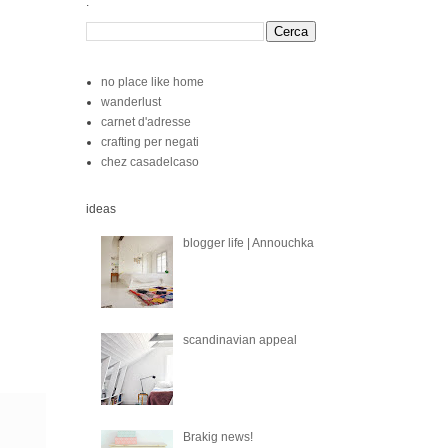
.
no place like home
wanderlust
carnet d'adresse
crafting per negati
chez casadelcaso
ideas
blogger life | Annouchka
scandinavian appeal
Brakig news!